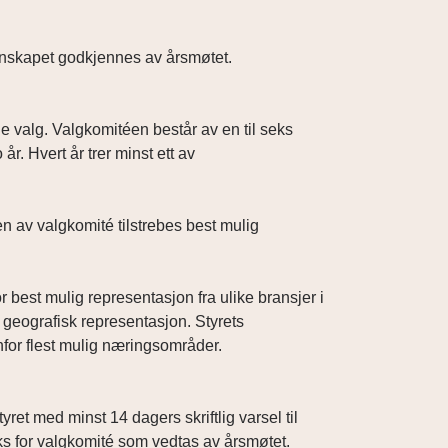
gnskapet godkjennes av årsmøtet.
le valg. Valgkomitéen består av en til seks
. Hvert år trer minst ett av
 av valgkomité tilstrebes best mulig
 best mulig representasjon fra ulike bransjer i
 geografisk representasjon. Styrets
or flest mulig næringsområder.
et med minst 14 dagers skriftlig varsel til
uks for valgkomité som vedtas av årsmøtet.