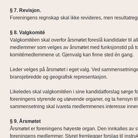
§ 7. Revisjon.
Foreningens regnskap skal ikke revideres, men resultatre
§ 8. Valgkomité
Valgkomitéen skal overfor årsmøtet foreslå kandidater til al
medlemmer som velges av årsmøtet med funksjonstid på to år
komitémedlemmene ut. Gjenvalg kan finne sted én gang.
Leder velges på årsmøtet i eget valg. Ved sammensetningen
bransjebredde og geografisk representasjon.
Likeledes skal valgkomitéen i sine kandidatforslag sørge for
foreningens styrende og utøvende organer, og ta hensyn til
sammensetning skal ivareta medlemmenes interesse innenf
§ 9. Årsmøtet
Årsmøtet er foreningens høyeste organ. Den innkalles av styr
foreningens medlemmer. Styret fremlegger forslag til instr