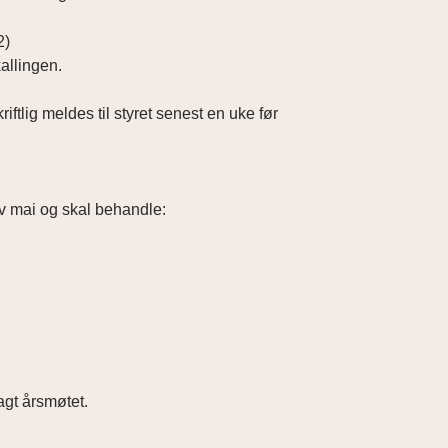
2)
kallingen.
lig meldes til styret senest en uke før
v mai og skal behandle:
agt årsmøtet.