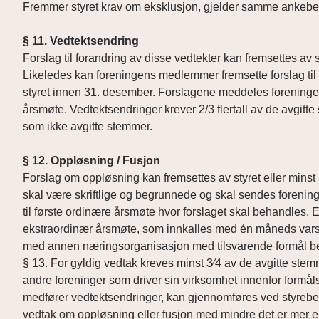
Fremmer styret krav om eksklusjon, gjelder samme ankeb
§ 11. Vedtektsendring
Forslag til forandring av disse vedtekter kan fremsettes av 
Likeledes kan foreningens medlemmer fremsette forslag til for
styret innen 31. desember. Forslagene meddeles foreninge
årsmøte. Vedtektsendringer krever 2/3 flertall av de avgi
som ikke avgitte stemmer.
§ 12. Oppløsning / Fusjon
Forslag om oppløsning kan fremsettes av styret eller mins
skal være skriftlige og begrunnede og skal sendes foreni
til første ordinære årsmøte hvor forslaget skal behandles. E
ekstraordinær årsmøte, som innkalles med én måneds varse
med annen næringsorganisasjon med tilsvarende formål b
§ 13. For gyldig vedtak kreves minst 3⁄4 av de avgitte ste
andre foreninger som driver sin virksomhet innenfor formål
medfører vedtektsendringer, kan gjennomføres ved styrebesl
vedtak om oppløsning eller fusjon med mindre det er mer 