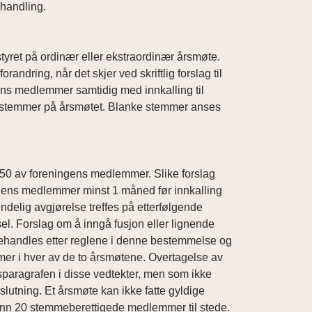
ehandling.
styret på ordinær eller ekstraordinær årsmøte.
andring, når det skjer ved skriftlig forslag til
ns medlemmer samtidig med innkalling til
tte stemmer på årsmøtet. Blanke stemmer anses
t 50 av foreningens medlemmer. Slike forslag
ngens medlemmer minst 1 måned før innkalling
ndelig avgjørelse treffes på etterfølgende
l. Forslag om å inngå fusjon eller lignende
ehandles etter reglene i denne bestemmelse og
mmer i hver av de to årsmøtene. Overtagelse av
sparagrafen i disse vedtekter, men som ikke
utning. Et årsmøte kan ikke fatte gyldige
enn 20 stemmeberettigede medlemmer til stede.