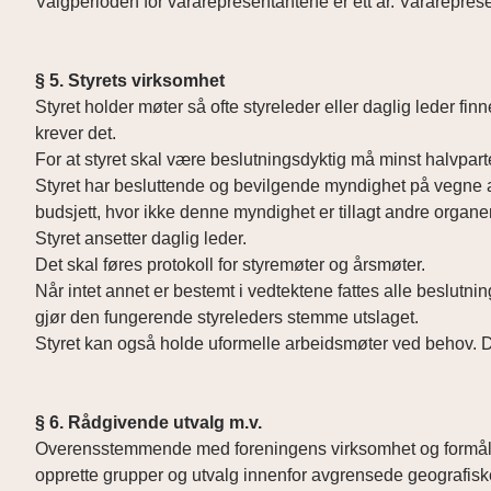
Valgperioden for vararepresentantene er ett år. Varareprese
§ 5. Styrets virksomhet
Styret holder møter så ofte styreleder eller daglig leder fi
krever det.
For at styret skal være beslutningsdyktig må minst halvpart
Styret har besluttende og bevilgende myndighet på vegne
budsjett, hvor ikke denne myndighet er tillagt andre organer
Styret ansetter daglig leder.
Det skal føres protokoll for styremøter og årsmøter.
Når intet annet er bestemt i vedtektene fattes alle beslutni
gjør den fungerende styreleders stemme utslaget.
Styret kan også holde uformelle arbeidsmøter ved behov. Det
§ 6. Rådgivende utvalg m.v.
Overensstemmende med foreningens virksomhet og formål ka
opprette grupper og utvalg innenfor avgrensede geografiske