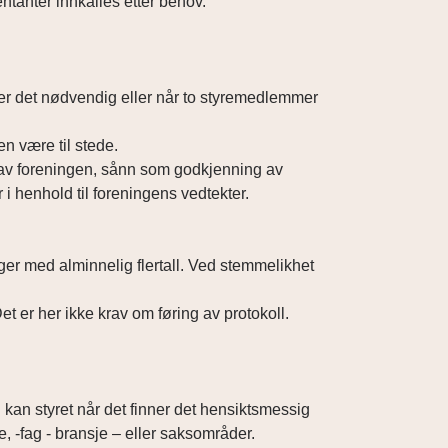
ntanter innkalles etter behov.
nner det nødvendig eller når to styremedlemmer
en være til stede.
 av foreningen, sånn som godkjenning av
 i henhold til foreningens vedtekter.
nger med alminnelig flertall. Ved stemmelikhet
 er her ikke krav om føring av protokoll.
n styret når det finner det hensiktsmessig
, -fag - bransje – eller saksområder.