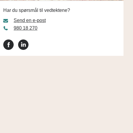
Har du spørsmål til vedtektene?
Send en e-post
980 18 270