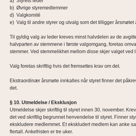
a) Styrets leder
b) Øvrige styremedlemmer
d) Valgkomité
e) Valg til andre styrer og utvalg som det tilligger årsmøtet 
Til gyldig valg av leder kreves minst halvdelen av de avgi
halvparten av stemmene i første valgomgang, foretas omval
stemmer. Ved stemmelikhet mellom disse skjer valget ved 
Valg foretas skriftlig hvis det fremsettes krav om det.
Ekstraordinær årsmøte innkalles når styret finner det påkre
det.
§ 10. Utmeldelse / Eksklusjon
Utmeldelse skjer skriftlig til styret innen 30. november. K
det ved skriftlig begrunnet henvendelse til styret. Finner sty
ekskludere medlemmet. Et ekskludert medlem kan anke sak
flertall. Ankefristen er tre uker.