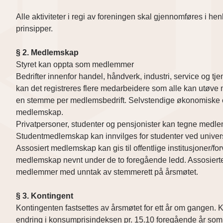
Alle aktiviteter i regi av foreningen skal gjennomføres i hen
prinsipper.
§ 2. Medlemskap
Styret kan oppta som medlemmer
Bedrifter innenfor handel, håndverk, industri, service og 
kan det registreres flere medarbeidere som alle kan utøve
en stemme per medlemsbedrift. Selvstendige økonomiske og
medlemskap.
Privatpersoner, studenter og pensjonister kan tegne medl
Studentmedlemskap kan innvilges for studenter ved universi
Assosiert medlemskap kan gis til offentlige institusjoner/forva
medlemskap nevnt under de to foregående ledd. Assosiert
medlemmer med unntak av stemmerett på årsmøtet.
§ 3. Kontingent
Kontingenten fastsettes av årsmøtet for ett år om gangen. 
endring i konsumprisindeksen pr. 15.10 foregående år som 