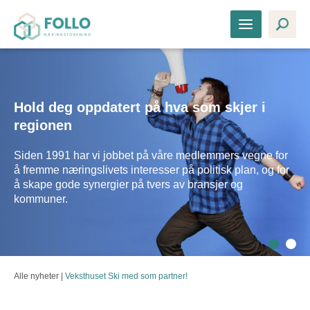
Hold deg oppdatert på hva som skjer i
Dra nytte av medlemsskapet
regionen
Som medlem kan du knytte deg et sterkt nettverk, og delta
Siden 1991 har vi jobbet på våre medlemmers vegne for
på alle våre arrangementer, kurs og samlinger. Du får
å fremme næringslivets interesser på politisk plan, og for
flere gode medlemstilbud, og du har mulighet til å påvirke
å skape gode synergier på tvers av bransjer og
næringsutviklingen i regionen sammen med oss.
kommuner.
Alle nyheter
|
Veksthuset Ski med som partner!