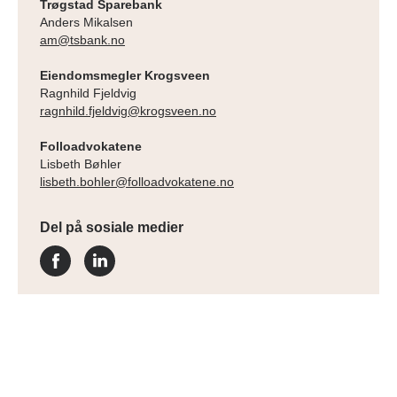
Trøgstad Sparebank
Anders Mikalsen
am@tsbank.no
Eiendomsmegler Krogsveen
Ragnhild
Fjeldvig
ragnhild.fjeldvig@krogsveen.no
Folloadvokatene
Lisbeth Bøhler
lisbeth.bohler@folloadvokatene.no
Del på sosiale medier