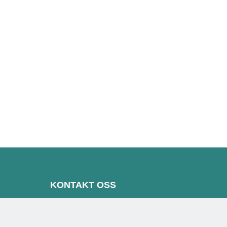
KONTAKT OSS
Veksthuset Ski
Torgveien 4A