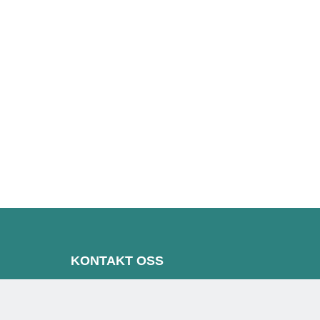
KONTAKT OSS
Veksthuset Ski
Torgveien 4A