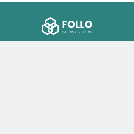
KONTAKT OSS
Veksthuset Ski
Torgveien 4A
1400 Ski
Epost:
post@frnf.no
Telefon:
93 22 17 93