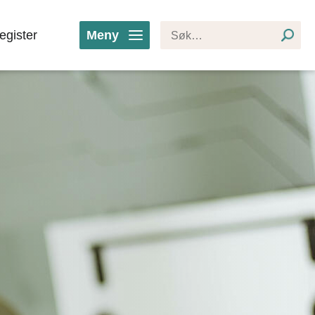
egister
Meny