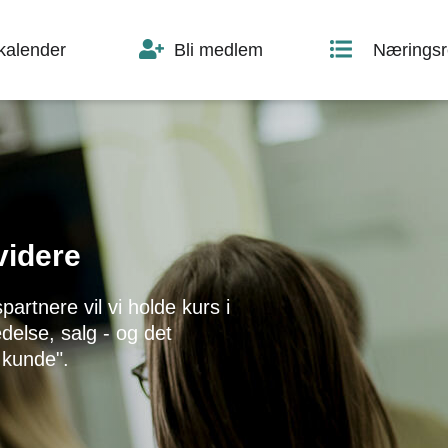
skalender
Bli medlem
Næringsr
videre
nere vil vi holde kurs i
edelse, salg - og det
 kunde".