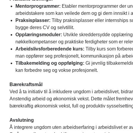
Mentorprogrammer:
Etabler mentorprogrammer der ung
arbeidstakere som kan veilede dem og gi dem innsikt i a
Praksisplasser:
Tilby praksisplasser eller internships s
bygge deres CV og selvtillit.
Opplæringsmoduler:
Utvikle skreddersydde opplæring
nøkkelkompetanser og praktiske ferdigheter som er relev
Arbeidslivsforberedende kurs:
Tilby kurs som forbere
man oppfører seg profesjonelt, kommunikasjon på arbeid
Tilbakemelding og oppfølging:
Gi jevnlig tilbakemeldi
kan forbedre seg og vokse profesjonelt.
Bærekraftsmål
Ved å ta initiativ til å inkludere ungdom i arbeidslivet, bidra
Anstendig arbeid og økonomisk vekst. Dette målet fremhev
bærekraftig økonomisk vekst, full og produktiv sysselsetting
Avslutning
Å integrere ungdom uten arbeidserfaring i arbeidslivet er av